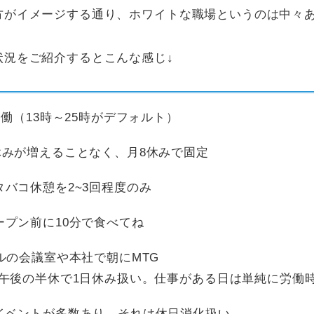
方がイメージする通り、ホワイトな職場というのは中々
状況をご紹介するとこんな感じ↓
労働（13時～25時がデフォルト）
休みが増えることなく、月8休みで固定
バコ休憩を2~3回程度のみ
ープン前に10分で食べてね
ルの会議室や本社で朝にMTG
ら午後の半休で1日休み扱い。仕事がある日は単純に労働時
イベントが多数あり、それは休日消化扱い。