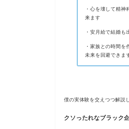
・心を壊して精神
来ます
・安月給で結婚も出
・家族との時間を
未来を回避できま
僕の実体験を交えつつ解説
クソったれなブラック