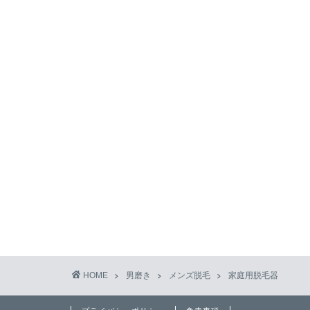
HOME
男磨き
メンズ脱毛
家庭用脱毛器