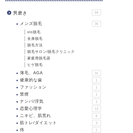
男磨き
94
メンズ脱毛
35
vio脱毛
全身脱毛
脱毛方法
脱毛サロン/脱毛クリニック
家庭用脱毛器
ヒゲ脱毛
薄毛、AGA
31
健康的な歯
1
ファッション
1
禁煙
1
ナンパ/浮気
1
恋愛心理学
13
ニキビ、肌荒れ
6
筋トレ/ダイエット
3
痔
1