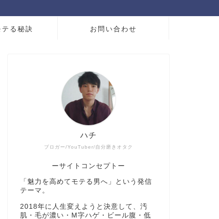
モテる秘訣
お問い合わせ
ハチ
ブロガー/YouTuber/自分磨きオタク
ーサイトコンセプトー
「魅力を高めてモテる男へ」という発信
テーマ。
2018年に人生変えようと決意して、汚
肌・毛が濃い・M字ハゲ・ビール腹・低