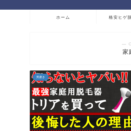
ホーム
格安ヒゲ
― 
家
男磨き