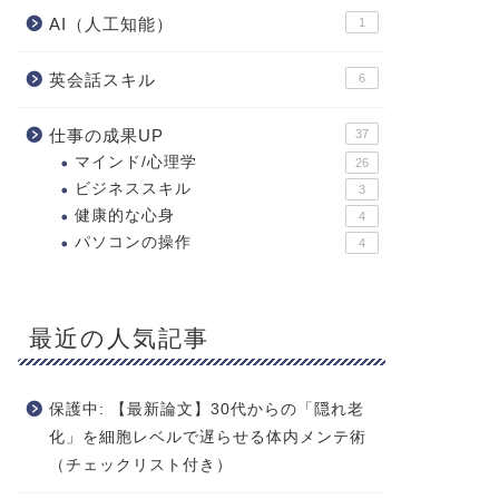
AI（人工知能）
1
英会話スキル
6
仕事の成果UP
37
マインド/心理学
26
ビジネススキル
3
健康的な心身
4
パソコンの操作
4
最近の人気記事
保護中: 【最新論文】30代からの「隠れ老
化」を細胞レベルで遅らせる体内メンテ術
（チェックリスト付き）