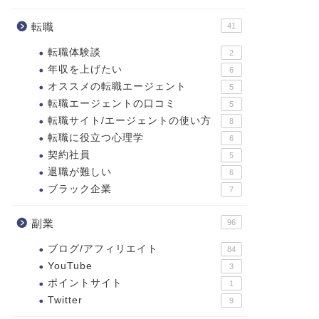
転職
41
転職体験談
2
年収を上げたい
6
オススメの転職エージェント
5
転職エージェントの口コミ
5
転職サイト/エージェントの使い方
8
転職に役立つ心理学
6
契約社員
5
退職が難しい
6
ブラック企業
7
副業
96
ブログ/アフィリエイト
84
YouTube
3
ポイントサイト
1
Twitter
9