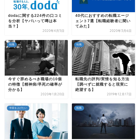
dodaに関する224件の口コミ
40代におすすめの転職エージ
を分析【ヤバいって噂は本
ェント7選【転職経験者に聞い
当？】
てみた】
2020年4月5日
2020年3月6日
転職
転職
今すぐ辞めるべき職場の10個
転職先の評判/実情を知る方法
の特徴【精神病/早死の確率が
【調べずに就職すると現実に
分かる】
絶望する】
2020年1月20日
2019年12月17日
年収を上げたい
転職